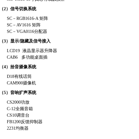
2）信号切换系统
C－RGB1616-A 矩阵
C－AV1616 矩阵
C－VGA0116分配器
3）显示/隐藏及信号接入
CD19 液晶显示器升降器
AB6 多功能桌面插
4）拾音摄像系统
18有线话筒
AM900摄像机
5）音响扩声系统
S2000功放
-12全频音箱
S10调音台
B1200反馈抑制器
231均衡器