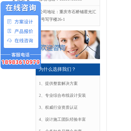
（
公司地址：重庆市石桥铺星光汇
S
1号写字楼26-1
S
S
（
L
C
（
为什么选择我们？
D
C
1、提供整套解决方案
（
2、专业综合布线设计安装
C
C
3、权威行业资质认证
C
F
4、设计施工团队经验丰富
2