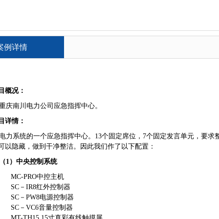
案例详情
目概况：
庆南川电力公司应急指挥中心。
目详情：
力系统的一个应急指挥中心。13个固定席位，7个固定发言单元，要求
可以隐藏，做到干净整洁。因此我们作了以下配置：
1）中央控制系统
C-PRO中控主机
C－IR8红外控制器
C－PW8电源控制器
C－VC6音量控制器
T-TH15 15寸真彩有线触摸屏