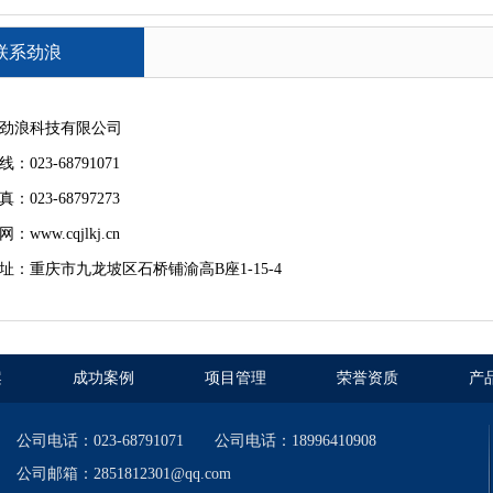
联系劲浪
劲浪科技有限公司
：023-68791071
：023-68797273
www.cqjlkj.cn
址：重庆市九龙坡区石桥铺渝高B座1-15-4
案
成功案例
项目管理
荣誉资质
产
公司电话：023-68791071 公司电话：18996410908
公司邮箱：2851812301@qq.com