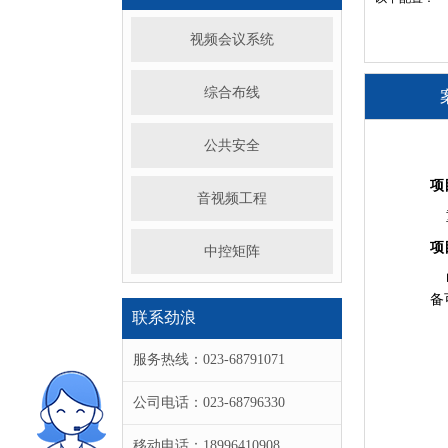
视频会议系统
综合布线
公共安全
项
音视频工程
重
项
中控矩阵
电
备
联系劲浪
（
服务热线：023-68791071
M
S
公司电话：023-68796330
S
S
移动电话：18996410908
M