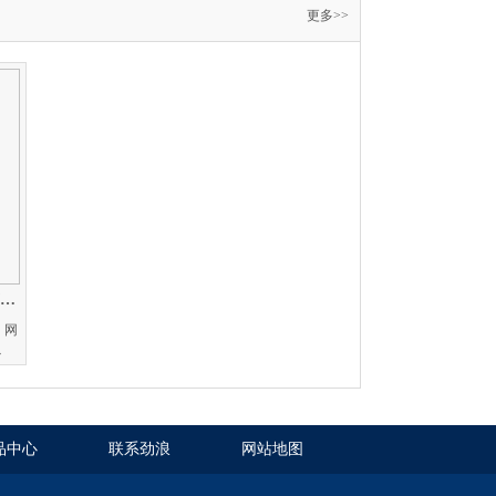
更多>>
什么是弱电，与强电有什么关系，有哪些分类
、网
以
品中心
联系劲浪
网站地图