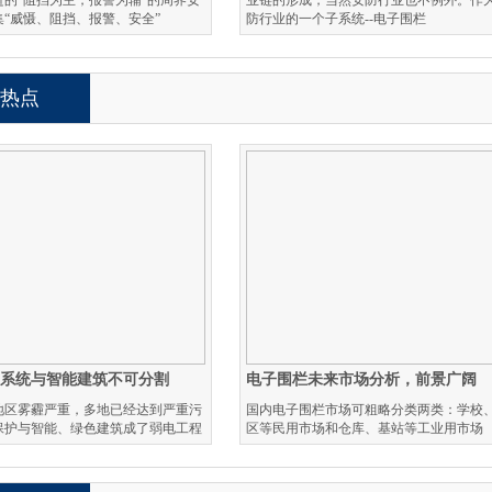
进的“阻挡为主，报警为辅”的周界安
业链的形成，当然安防行业也不例外。作
集“威慑、阻挡、报警、安全”
防行业的一个子系统--电子围栏
热点
线系统与智能建筑不可分割
电子围栏未来市场分析，前景广阔
地区雾霾严重，多地已经达到严重污
国内电子围栏市场可粗略分类两类：学校
保护与智能、绿色建筑成了弱电工程
区等民用市场和仓库、基站等工业用市场