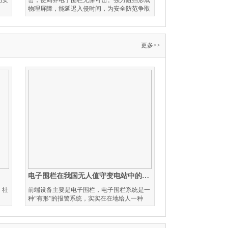
为安
击，使周界电子围栏无懈可击。强力阻挡形成
物理屏障，能延迟入侵时间，为安全防范争取
更多>>
电子围栏在我国无人值守变电站中的应用
、社
前端设备主要是电子围栏，电子围栏系统是一
种“有形”的报警系统，实实在在地给人一种