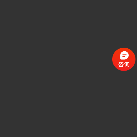
全景拼接
——视野和细节面面俱到
将几个独立摄像机的图像整合成一幅完整统一
的视频图像，实现全场景通览
12年品牌经验沉淀
中国安防监控一站式服务专家
12年安防监控领域设计、施工经验，累积完成10万套摄像头安装；
荣获“质量信得过企业单位”“平安城市推荐品牌”“中国安防百强企