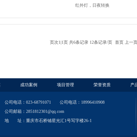
红外灯，日夜转换
页次1|1页 共6条记录 12条记录/页
首页
上一
案
成功案例
项目管理
荣誉资质
产
公司电话：023-68791071 公司电话：18996410908
公司邮箱：2851812301@qq.com
地 址：重庆市石桥铺星光汇1号写字楼26-1