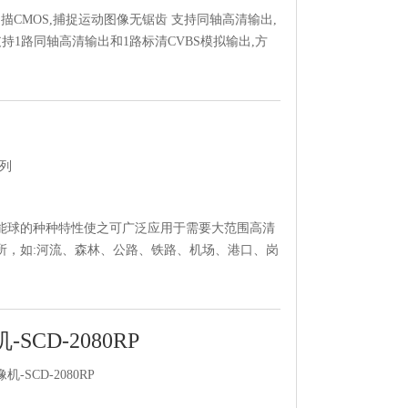
描CMOS,捕捉运动图像无锯齿 支持同轴高清输出,
支持1路同轴高清输出和1路标清CVBS模拟输出,方
系列
能球的种种特性使之可广泛应用于需要大范围高清
所，如:河流、森林、公路、铁路、机场、港口、岗
CD-2080RP
SCD-2080RP