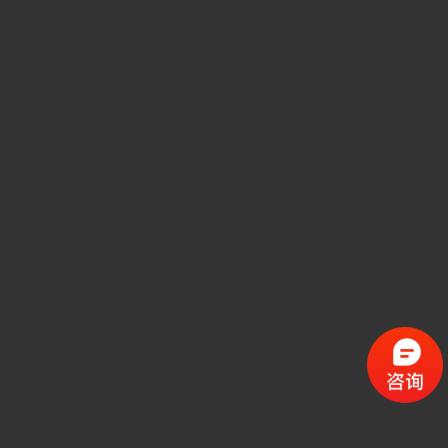
音视频工程案例
中控矩阵案例
解决方案
视频会议系统
综合布线
公共安全
音视频工程
中控矩阵
联系劲浪